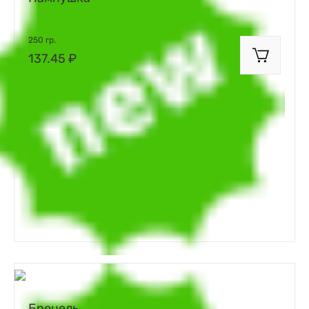
250 гр.
137.45 ₽
Брецель