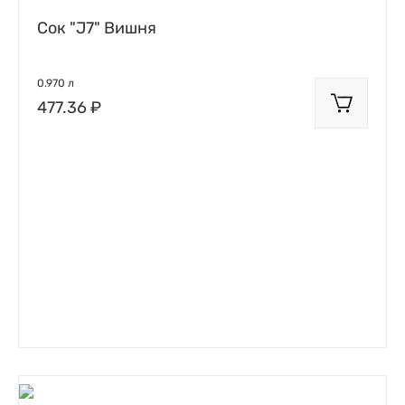
Сок "J7" Вишня
0.970 л
477.36 ₽