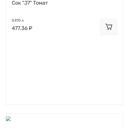
Сок "J7" Томат
0.970 л
477.36 ₽