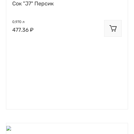
Сок "J7" Персик
0,970 л
477.36 ₽